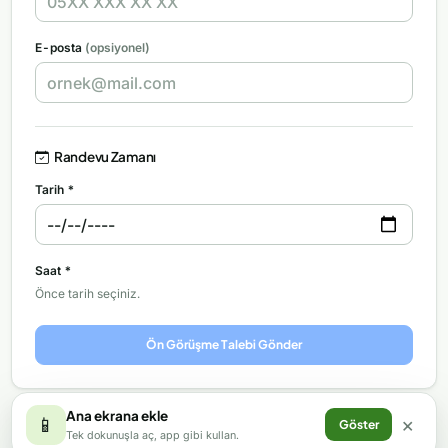
E-posta
(opsiyonel)
Randevu Zamanı
Tarih *
Saat *
Önce tarih seçiniz.
Ön Görüşme Talebi Gönder
Ana ekrana ekle
Ana Sayfaya Dön
×
📱
Göster
Tek dokunuşla aç, app gibi kullan.