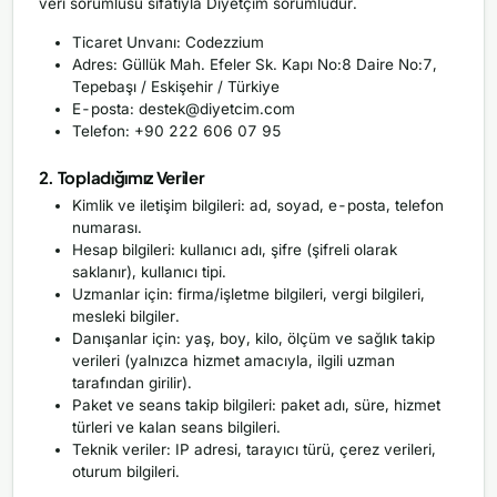
veri sorumlusu sıfatıyla Diyetçim sorumludur.
Ticaret Unvanı: Codezzium
Adres: Güllük Mah. Efeler Sk. Kapı No:8 Daire No:7,
Tepebaşı / Eskişehir / Türkiye
E-posta:
destek@diyetcim.com
Telefon: +90 222 606 07 95
2. Topladığımız Veriler
Kimlik ve iletişim bilgileri: ad, soyad, e-posta, telefon
numarası.
Hesap bilgileri: kullanıcı adı, şifre (şifreli olarak
saklanır), kullanıcı tipi.
Uzmanlar için: firma/işletme bilgileri, vergi bilgileri,
mesleki bilgiler.
Danışanlar için: yaş, boy, kilo, ölçüm ve sağlık takip
verileri (yalnızca hizmet amacıyla, ilgili uzman
tarafından girilir).
Paket ve seans takip bilgileri: paket adı, süre, hizmet
türleri ve kalan seans bilgileri.
Teknik veriler: IP adresi, tarayıcı türü, çerez verileri,
oturum bilgileri.