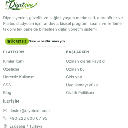
Diyetisyenler, güzellik ve sağlıklı yaşam merkezleri, antrenörler ve
Pilates stüdyoları için randevu, kişisel program, seans ve ilerleme
takibini tek panelde birleştiren dijital yönetim sistemi.
ÜCRETSIZ
Süre ve özellik sınırı yok
PLATFORM
BAŞLARKEN
Kimler İçin?
Uzman olarak kayıt ol
Özellikler
Uzman bul
Ücretsiz Kullanım
Giriş yap
SSS
Uygulamayı yükle
Blog
Gizlilik Politikası
İLETIŞIM
destek@diyetcim.com
+90 222 606 07 95
Eskişehir / Türkiye