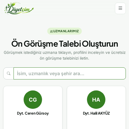
UZMANLARIMIZ
Ön Görüşme Talebi Oluşturun
Görüşmek istediğiniz uzmana tıklayın, profilini inceleyin ve ücretsiz
ön görüşme talebinizi iletin.
CG
HA
Dyt. Ceren Gürsoy
Dyt. Halil AKYÜZ