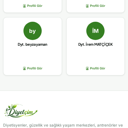
Profili Gör
Profili Gör
by
İM
Dyt. beyza yaman
Dyt. İrem MATÇİÇEK
Profili Gör
Profili Gör
Diyetisyenler, güzellik ve sağlıklı yaşam merkezleri, antrenörler ve