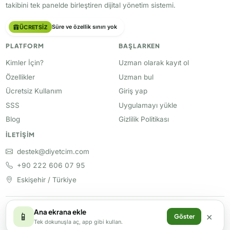
takibini tek panelde birleştiren dijital yönetim sistemi.
ÜCRETSIZ
Süre ve özellik sınırı yok
PLATFORM
BAŞLARKEN
Kimler İçin?
Uzman olarak kayıt ol
Özellikler
Uzman bul
Ücretsiz Kullanım
Giriş yap
SSS
Uygulamayı yükle
Blog
Gizlilik Politikası
İLETIŞIM
destek@diyetcim.com
+90 222 606 07 95
Eskişehir / Türkiye
Ana ekrana ekle
© 2026 Diyetçim. Tüm hakları saklıdır.
×
📱
Göster
Tek dokunuşla aç, app gibi kullan.
Bir
ürünüdür